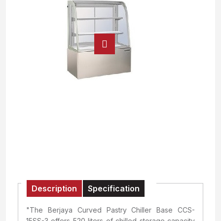
Description
Specification
"The Berjaya Curved Pastry Chiller Base CCS-
15SS-3 offers 520 liters of chilled storage capacity