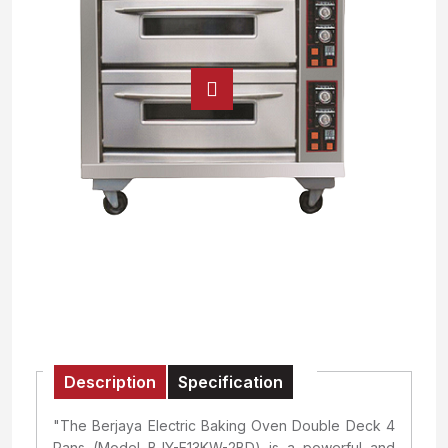
Description
Specification
"The Berjaya Electric Baking Oven Double Deck 4
Pans (Model BJY-E13KW-2BD) is a powerful and