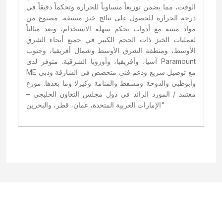
الوقت، مما يضمن توزيعاً متساوياً للحرارة وتحكماً دقيقاً في
درجة الحرارة للحصول على نتائج خبز متسقة. مصنوع من
مواد متينة مع أدوات تحكم سهلة الاستخدام، ويعد مثالياً
لعمليات الخبز ذات الحجم الكبير في جميع أنحاء الشرق
الأوسط، ومنطقة الشرق الأوسط وشمال أفريقيا، وجنوب
آسيا، وأفريقيا، وأوروبا الشرقية. متوفر لدى Paramount
ME مع توصيل سريع ودعم فني متخصص في الشارقة ودبي
وأبوظبي والدوحة ومسقط والمنامة وكيرلا وما بعدها. موزع
معتمد / المورد الرائد في دول مجلس التعاون الخليجي –
الإمارات العربية المتحدة، عمان، قطر، والبحرين"