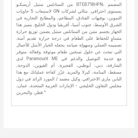
من الستانلس ستيل أريسكـو BTEB718HFN، المصمم
لاستيعاب 5 حاويات GN بمستوى احترافي. مثالي لشركات
التموين، بوفيهات الفنادق، المطاعم، والمطابخ التجارية في
الشرق الأوسط، جنوب آسيا، أفريقيا ودول الخليج. يتميز هذا
الجهاز بجسم متين من الستانلس ستيل يضمن توزيع حرارة
متساوٍ للحفاظ على الطعام في درجة حرارة تقديم آمنة.
تصميمه العملي وسهولة صيانته يجعله الخيار الأمثل للأعمال
التي تبحث عن حلول تسخين طعام موثوقة وفعالة. متوفر
لدى Paramount ME مع خدمة التوصيل والدعم في
الشارقة، دبي، أبوظبي، الفجيرة، أم القيوين، الدوحة،
مسقط، المنامة، كيرلا والمزيد. عزّز كفاءة عملياتك مع هذا
الباين ماري الاحترافي. وكيل معتمد / المورد الرائد في دول
مجلس التعاون الخليجي - الإمارات العربية المتحدة، عمان،
قطر، والبحرين."