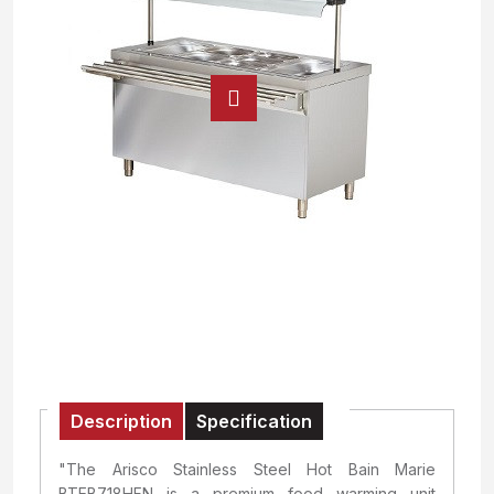
Description
Specification
"The Arisco Stainless Steel Hot Bain Marie
BTEB718HFN is a premium food warming unit