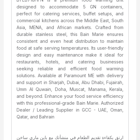
designed to accommodate 5 GN containers,
perfect for catering services, buffet setups, and
commercial kitchens across the Middle East, South
Asia, MENA, and African markets. Crafted from
durable stainless steel, this Bain Marie ensures
consistent and even heat distribution to maintain
food at safe serving temperatures. Its user-friendly
design and easy maintenance make it ideal for
restaurants, hotels, and catering businesses
seeking reliable and efficient food warming
solutions. Available at Paramount ME with delivery
and support in Sharjah, Dubai, Abu Dhabi, Fujairah,
Umm Al Quwain, Doha, Muscat, Manama, Kerala,
and beyond. Enhance your food service efficiency
with this professional-grade Bain Marie. Authorized
Dealer / Leading Supplier in GCC - UAE, Oman,
Qatar, and Bahrain
ارتقِ بكفاءة تقديم الطعام في منشأتك مع باين ماري ساخن